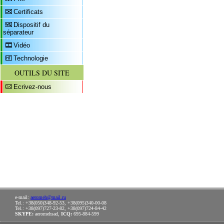
Certificats
Dispositif du
séparateur
Vidéo
Technologie
OUTILS DU SITE
Ecrivez-nous
e-mail:
aeromeh@mail.ru
Tel.: +38(050)348-92-53, +38(095)340-00-08
Tel.: +38(097)727-23-82, +38(097)724-84-42
SKYPE:
aeromehsad,
ICQ:
695-884-599