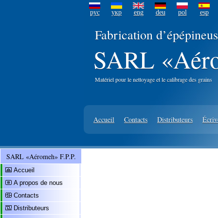
рус
укр
eng
deu
pol
esp
Fabrication d’épépine
SARL «Aéro
Matériel pour le nettoyage et le calibrage des grains
Accueil
Contacts
Distributeurs
Écriv
SARL «Aéromeh» F.P.P.
Accueil
A propos de nous
Contacts
Distributeurs