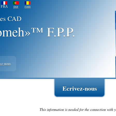
FRA
por
rom
uses CAD
meh»™ F.P.P.
ez-nous
Ecrivez-nous
This information is needed for the connection with 