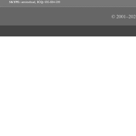
SKYPE:
aeromehsad,
ICQ:
695-884-599
© 2001–202