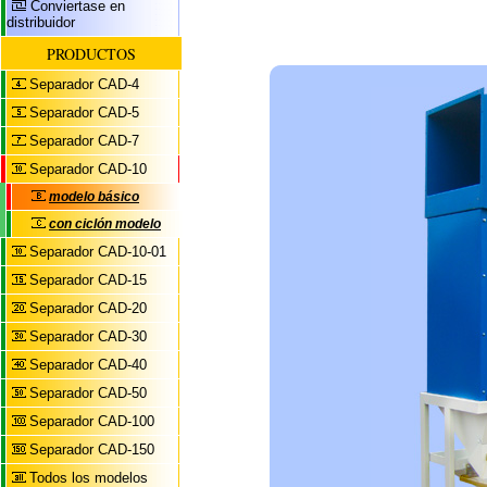
Conviertase en
distribuidor
PRODUCTOS
Separador CAD-4
Separador CAD-5
Separador CAD-7
Separador CAD-10
modelo básico
con ciclón modelo
Separador CAD-10-01
Separador CAD-15
Separador CAD-20
Separador CAD-30
Separador CAD-40
Separador CAD-50
Separador CAD-100
Separador CAD-150
Todos los modelos