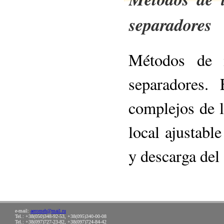
separadores
Métodos de i
separadores.
complejos de l
local ajustable
y descarga del
e-mail:
aeromeh@mail.ru
Tel.: +38(050)348-92-53, +38(095)340-00-08
Tel.: +38(097)727-23-82, +38(097)724-84-42