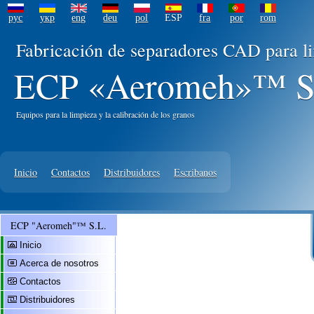
рус
укр
eng
deu
pol
ESP
fra
por
rom
Fabricación de separadores CAD para l
ECP «Aeromeh»™ S
Equipos para la limpieza y la calibración de los granos
Inicio
Contactos
Distribuidores
Escribanos
ECP "Aeromeh"™ S.L.
Inicio
Acerca de nosotros
Contactos
Distribuidores