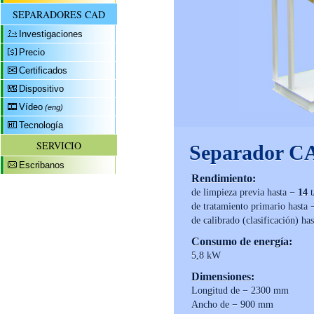
SEPARADORES CAD
Investigaciones
Precio
Certificados
Dispositivo
Vídeo
(eng)
Tecnología
SERVICIO
Separador C
Escribanos
Rendimiento:
de limpieza previa hasta −
14
t
de tratamiento primario hasta
de calibrado (clasificación) ha
Consumo de energía:
5,8 kW
Dimensiones:
Longitud de − 2300 mm
Ancho de − 900 mm