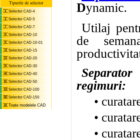
Tipurile de selector
D
ynamic.
Selector CAD-4
Selector CAD-5
Utilaj pent
Selector CAD-7
Selector CAD-10
de seman
Selector CAD-10-01
productivita
Selector CAD-15
Selector CAD-20
Selector CAD-30
Separator
Selector CAD-40
regimuri:
Selector CAD-50
Selector CAD-100
• curatar
Selector CAD-150
Toate modelele CAD
• curatar
• curatar