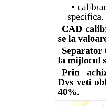
• calibra
specifica.
CAD calibr
se la valoar
Separator 
la mijlocul s
Prin achi
Dvs veti ob
40%.