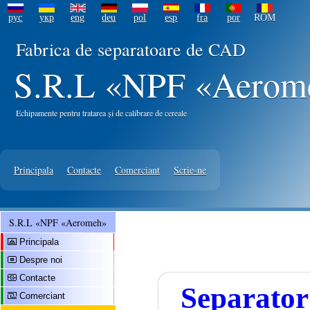
рус
укр
eng
deu
pol
esp
fra
por
ROM
Fabrica de separatoare de CAD
S.R.L «NPF «Aero
Echipamente pentru tratarea și de calibrare de cereale
Principala
Contacte
Comerciant
Scrie-ne
S.R.L «NPF «Aeromeh»
Principala
Despre noi
Contacte
Separat
Comerciant