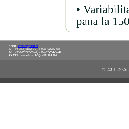
• Variabilit
pana la 150
e-mail:
aeromeh@mail.ru
Tel.: +38(050)348-92-53, +38(095)340-00-08
Tel.: +38(097)727-23-82, +38(097)724-84-42
SKYPE:
aeromehsad,
ICQ:
695-884-599
© 2001–2026