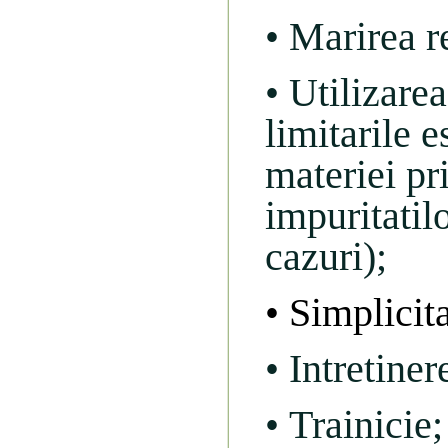
• Marirea r
• Utilizare
limitarile e
materiei p
impuritatil
cazuri);
• Simplicita
• Intretiner
• Trainicie;