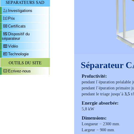
SEPARATEURS SAD
Investigations
Prix
Certificats
Dispositif du
séparateur
Vidéo
Technologie
OUTILS DU SITE
Séparateur 
Ecrivez-nous
Profuctivité:
pendant l`épuration préalable 
pendant l’épuration primaire 
pendant le triage jusqu’à
3,5
t/
Energie absorbée:
5,8 kW
Dimensions:
Longueur − 2300 mm.
Largeur − 900 mm.