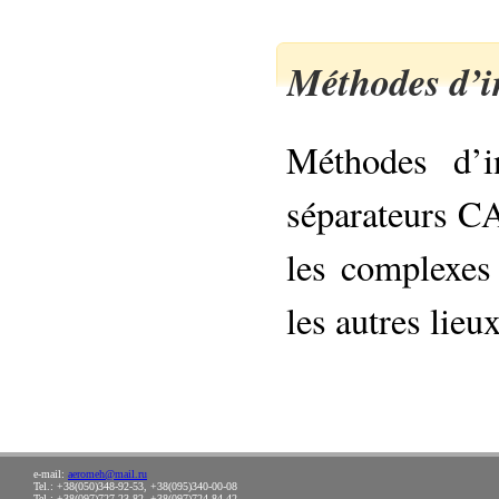
Méthodes d’i
Méthodes d’in
séparateurs CA
les complexes
les autres lieux
e-mail:
aeromeh@mail.ru
Tel.: +38(050)348-92-53, +38(095)340-00-08
Tel.: +38(097)727-23-82, +38(097)724-84-42