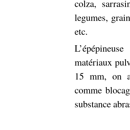
colza, sarras
legumes, grain
etc.
L’épépineuse
matériaux pulv
15 mm, on a 
comme blocage,
substance abras