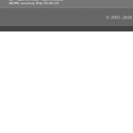
SKYPE:
aeromehsad,
ICQ:
695-884-599
© 2001–2026