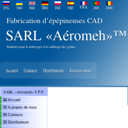
рус
укр
eng
deu
pol
esp
FRA
por
rom
Fabrication d’épépineuses CAD
SARL «Aéromeh»™ F
Matériel pour le nettoyage et le calibrage des grains
Accueil
Contacts
Distributeurs
Écrivez-nous
SARL «Aéromeh» F.P.P.
Accueil
A propos de nous
Contacts
Distributeurs