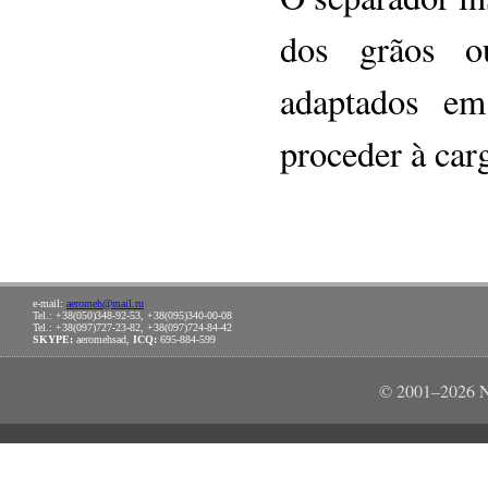
dos grãos o
adaptados em
proceder à car
e-mail:
aeromeh@mail.ru
Tel.: +38(050)348-92-53, +38(095)340-00-08
Tel.: +38(097)727-23-82, +38(097)724-84-42
SKYPE:
aeromehsad,
ICQ:
695-884-599
© 2001–2026 