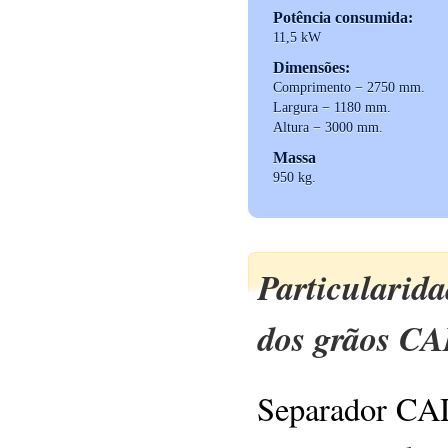
Potência consumida:
11,5 kW
Dimensões:
Comprimento − 2750 mm.
Largura − 1180 mm.
Altura − 3000 mm.
Massa
950 kg.
Particularid
dos grãos C
Separador CAD