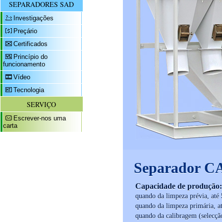
SEPARADORES SAD
Investigações
Preçário
Certificados
Princípio do
funcionamento
Vídeo
Tecnologia
SERVIÇO
Escrever-nos uma
carta
Separador C
Capacidade de produção
quando da limpeza prévia, até
quando da limpeza primária, a
quando da calibragem (selecçã