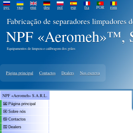
рус
укр
eng
deu
pol
esp
fra
POR
rom
Fabricação de separadores limpadores 
NPF «Aeromeh»™, S
Equipamentos de limpeza e calibragem dos grãos
Página principal
Contactos
Dealers
Nos escreva
NPF «Aeromeh» S.A.R.L.
Página principal
Sobre nós
Contactos
Dealers