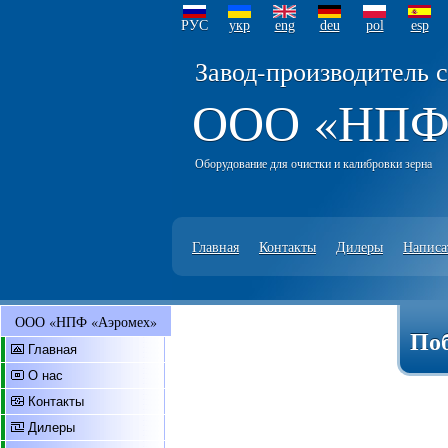
РУС
укр
eng
deu
pol
esp
Завод-производитель 
ООО «НПФ
Оборудование для очистки и калибровки зерна
Главная
Контакты
Дилеры
Написа
ООО «НПФ «Аэромех»
Поб
Главная
О нас
Контакты
Дилеры