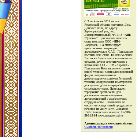
С 3 по 4 июня 2021 года в
Ростовской области, состоится День
Донского поля, по адресу:
Зерноградский р-н, пос.
Экспериментальный, ФГБНУ "АНЦ
"Донской". Приглашаем посетить
стенд компании ООО «НПФ
«Аэромех». На стенде будут
представлены сепараторы
аэродинамические САД . Приглашаем
посетить наш стенд. На нашем стенде
Вы также будете иметь возможность
обсудить детали сотрудничества с
компанией ООО «НПФ «Аэромех».
Приглашаем Всех на демонстрацию
нашей техники. Специализированный
форум, направленный на
демонстрацию сельскохозяйственной
техники, оборудования и материалов
для производства и переработки
сельхозпродукции. Приглашаем
торгующие организации для
достижения взаимовыгодных
договорённостей о долгосрочном
сотрудничестве. Напоминаем об
открытии склада нашей продукции в
г.Ростов-нв-Дону на ул. Доватора
156/2 Контактный телефон: +7-918-
580-13-64 www.separatorsad.ru
Администрация www/aeromeh.com
Смотреть все новости