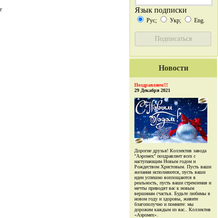
е
Язык подписки
Рус;
Укр;
Eng.
Новости
Поздравляем!!!
29 Декабря 2021
Дорогие друзья! Коллектив завода
"Аэромех" поздравляет всех с
наступающим Новым годом и
Рождеством Христовым. Пусть ваши
желания исполняются, пусть ваши
идеи успешно воплощаются в
реальность, пусть ваши стремления и
мечты приводят вас к новым
вершинам счастья. Будьте любимы в
новом году и здоровы, живите
благополучно и помните: мы
дорожим каждым из вас.. Коллектив
«Аэромех».