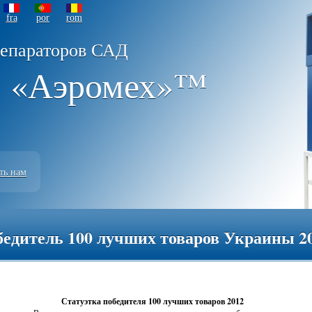
fra
por
rom
сепараторов САД
 «Аэромех»™
ть нам
едитель 100 лучших товаров Украины 2
Статуэтка победителя 100 лучших товаров 2012