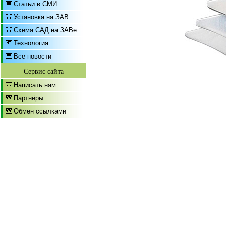
Статьи в СМИ
Установка на ЗАВ
Схема САД на ЗАВе
Технология
Все новости
Сервис сайта
Написать нам
Партнёры
Обмен ссылками