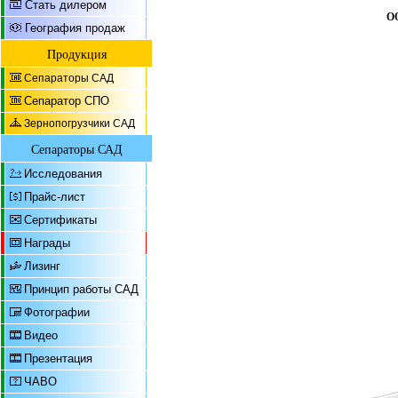
Стать дилером
О
География продаж
Продукция
Сепараторы САД
Сепаратор СПО
Зернопогрузчики САД
Сепараторы САД
Исследования
Прайс-лист
Сертификаты
Награды
Лизинг
Принцип работы САД
Фотографии
Видео
Презентация
ЧАВО