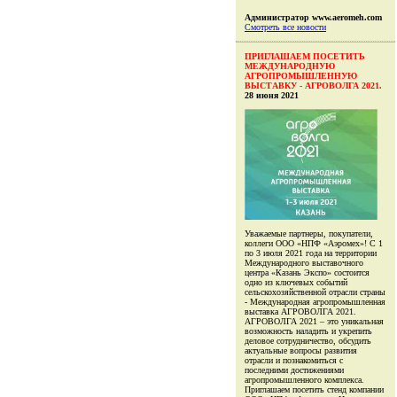
Администратор www.aeromeh.com
Смотреть все новости
ПРИГЛАШАЕМ ПОСЕТИТЬ
МЕЖДУНАРОДНУЮ
АГРОПРОМЫШЛЕННУЮ
ВЫСТАВКУ - АГРОВОЛГА 2021.
28 июня 2021
Уважаемые партнеры, покупатели,
коллеги ООО «НПФ «Аэромех»! С 1
по 3 июля 2021 года на территории
Международного выставочного
центра «Казань Экспо» состоится
одно из ключевых событий
сельскохозяйственной отрасли страны
- Международная агропромышленная
выставка АГРОВОЛГА 2021.
АГРОВОЛГА 2021 – это уникальная
возможность наладить и укрепить
деловое сотрудничество, обсудить
актуальные вопросы развития
отрасли и познакомиться с
последними достижениями
агропромышленного комплекса.
Приглашаем посетить стенд компании