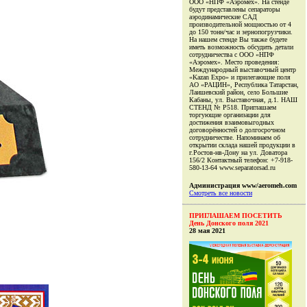
ООО «НПФ «Аэромех». На стенде
будут представлены сепараторы
аэродинамические САД
производительной мощностью от 4
до 150 тонн/час и зернопогрузчики.
На нашем стенде Вы также будете
иметь возможность обсудить детали
сотрудничества с ООО «НПФ
«Аэромех». Место проведения:
Международный выставочный центр
«Kazan Expo» и прилегающие поля
АО «РАЦИН», Республика Татарстан,
Лаишевский район, село Большие
Кабаны, ул. Выставочная, д.1. НАШ
СТЕНД № Р518. Приглашаем
торгующие организации для
достижения взаимовыгодных
договорённостей о долгосрочном
сотрудничестве. Напоминаем об
открытии склада нашей продукции в
г.Ростов-нв-Дону на ул. Доватора
156/2 Контактный телефон: +7-918-
580-13-64 www.separatorsad.ru
Администрация www/aeromeh.com
Смотреть все новости
ПРИГЛАШАЕМ ПОСЕТИТЬ
День Донского поля 2021
28 мая 2021