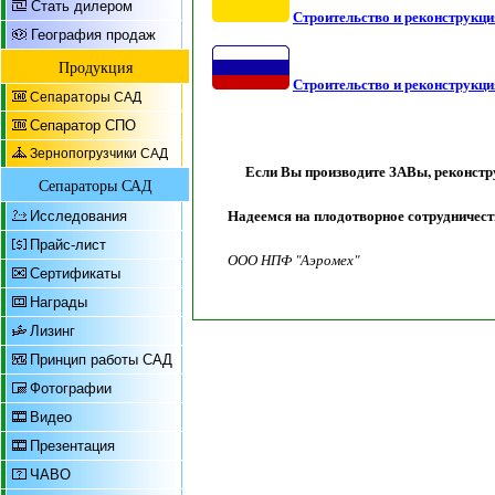
Стать дилером
Строительство и реконструкци
География продаж
Продукция
Строительство и реконструкци
Сепараторы САД
Сепаратор СПО
Зернопогрузчики САД
Если Вы производите ЗАВы, реконстр
Сепараторы САД
Надеемся на плодотворное сотрудничест
Исследования
Прайс-лист
ООО НПФ "Аэромех"
Сертификаты
Награды
Лизинг
Принцип работы САД
Фотографии
Видео
Презентация
ЧАВО