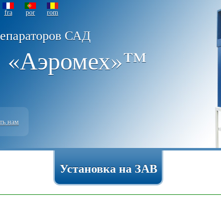
fra
por
rom
сепараторов САД
 «Аэромех»™
ть нам
Установка на ЗАВ