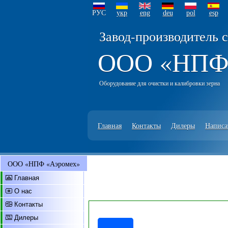
РУС
укр
eng
deu
pol
esp
Завод-производитель 
ООО «НПФ
Оборудование для очистки и калибровки зерна
Главная
Контакты
Дилеры
Написа
ООО «НПФ «Аэромех»
Главная
О нас
Контакты
Дилеры