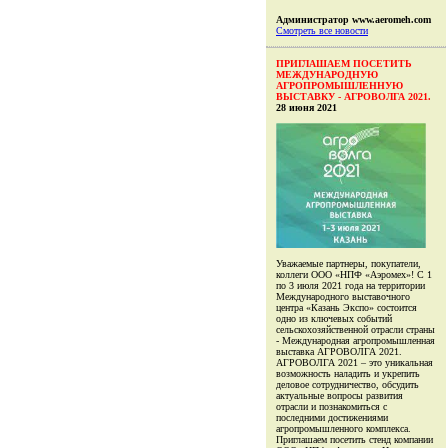
Администратор www.aeromeh.com
Смотреть все новости
ПРИГЛАШАЕМ ПОСЕТИТЬ
МЕЖДУНАРОДНУЮ
АГРОПРОМЫШЛЕННУЮ
ВЫСТАВКУ - АГРОВОЛГА 2021.
28 июня 2021
Уважаемые партнеры, покупатели,
коллеги ООО «НПФ «Аэромех»! С 1
по 3 июля 2021 года на территории
Международного выставочного
центра «Казань Экспо» состоится
одно из ключевых событий
сельскохозяйственной отрасли страны
- Международная агропромышленная
выставка АГРОВОЛГА 2021.
АГРОВОЛГА 2021 – это уникальная
возможность наладить и укрепить
деловое сотрудничество, обсудить
актуальные вопросы развития
отрасли и познакомиться с
последними достижениями
агропромышленного комплекса.
Приглашаем посетить стенд компании