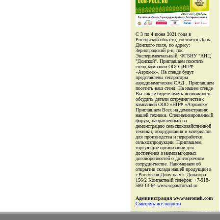
С 3 по 4 июня 2021 года в
Ростовской области, состоится День
Донского поля, по адресу:
Зерноградский р-н, пос.
Экспериментальный, ФГБНУ "АНЦ
"Донской". Приглашаем посетить
стенд компании ООО «НПФ
«Аэромех». На стенде будут
представлены сепараторы
аэродинамические САД . Приглашаем
посетить наш стенд. На нашем стенде
Вы также будете иметь возможность
обсудить детали сотрудничества с
компанией ООО «НПФ «Аэромех».
Приглашаем Всех на демонстрацию
нашей техники. Специализированный
форум, направленный на
демонстрацию сельскохозяйственной
техники, оборудования и материалов
для производства и переработки
сельхозпродукции. Приглашаем
торгующие организации для
достижения взаимовыгодных
договорённостей о долгосрочном
сотрудничестве. Напоминаем об
открытии склада нашей продукции в
г.Ростов-нв-Дону на ул. Доватора
156/2 Контактный телефон: +7-918-
580-13-64 www.separatorsad.ru
Администрация www/aeromeh.com
Смотреть все новости