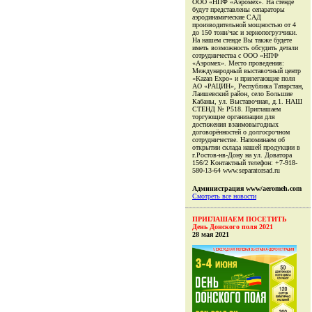
ООО «НПФ «Аэромех». На стенде
будут представлены сепараторы
аэродинамические САД
производительной мощностью от 4
до 150 тонн/час и зернопогрузчики.
На нашем стенде Вы также будете
иметь возможность обсудить детали
сотрудничества с ООО «НПФ
«Аэромех». Место проведения:
Международный выставочный центр
«Kazan Expo» и прилегающие поля
АО «РАЦИН», Республика Татарстан,
Лаишевский район, село Большие
Кабаны, ул. Выставочная, д.1. НАШ
СТЕНД № Р518. Приглашаем
торгующие организации для
достижения взаимовыгодных
договорённостей о долгосрочном
сотрудничестве. Напоминаем об
открытии склада нашей продукции в
г.Ростов-нв-Дону на ул. Доватора
156/2 Контактный телефон: +7-918-
580-13-64 www.separatorsad.ru
Администрация www/aeromeh.com
Смотреть все новости
ПРИГЛАШАЕМ ПОСЕТИТЬ
День Донского поля 2021
28 мая 2021