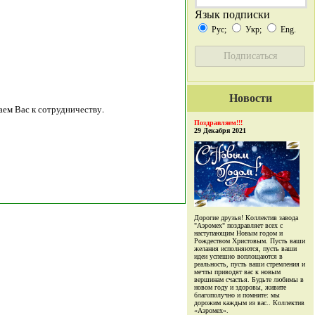
Язык подписки
Рус;
Укр;
Eng.
Новости
ем Вас к сотрудничеству.
Поздравляем!!!
29 Декабря 2021
Дорогие друзья! Коллектив завода
"Аэромех" поздравляет всех с
наступающим Новым годом и
Рождеством Христовым. Пусть ваши
желания исполняются, пусть ваши
идеи успешно воплощаются в
реальность, пусть ваши стремления и
мечты приводят вас к новым
вершинам счастья. Будьте любимы в
новом году и здоровы, живите
благополучно и помните: мы
дорожим каждым из вас.. Коллектив
«Аэромех».