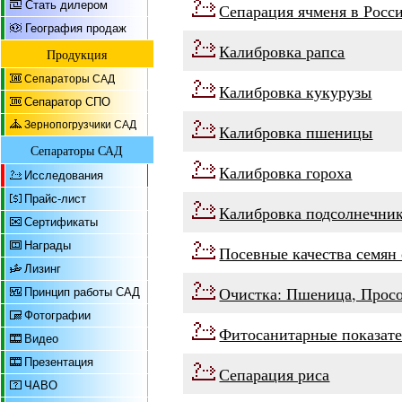
Стать дилером
Сепарация ячменя в Росс
География продаж
Калибровка рапса
Продукция
Сепараторы САД
Калибровка кукурузы
Сепаратор СПО
Зернопогрузчики САД
Калибровка пшеницы
Сепараторы САД
Калибровка гороха
Исследования
Прайс-лист
Калибровка подсолнечни
Сертификаты
Награды
Посевные качества семя
Лизинг
Очистка: Пшеница, Просо
Принцип работы САД
Фотографии
Фитосанитарные показате
Видео
Презентация
Сепарация риса
ЧАВО