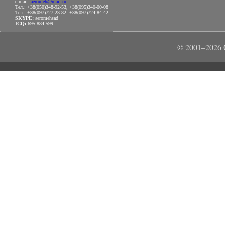
e-mail:
aeromeh@mail.ru
Тел.: +38(050)348-92-53, +38(095)340-00-08
Тел.: +38(097)727-23-82, +38(097)724-84-42
SKYPE:
aeromehsad
ICQ:
695-884-599
© 2001–202