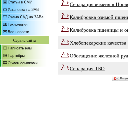
Статьи в СМИ
Сепарация ячменя в Норв
Установка на ЗАВ
Калибровка озимой пшен
Схема САД на ЗАВе
Технология
Калибровка пшеницы и о
Все новости
Сервис сайта
Хлебопекарские качества 
Написать нам
Обогащение железной ру
Партнёры
Обмен ссылками
Сепарация ТБО
Поде