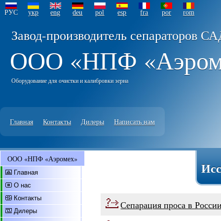
РУС
укр
eng
deu
pol
esp
fra
por
rom
Завод-производитель сепараторов СА
ООО «НПФ «Аэро
Оборудование для очистки и калибровки зерна
Главная
Контакты
Дилеры
Написать нам
ООО «НПФ «Аэромех»
Исс
Главная
О нас
Контакты
Сепарация проса в Росси
Дилеры