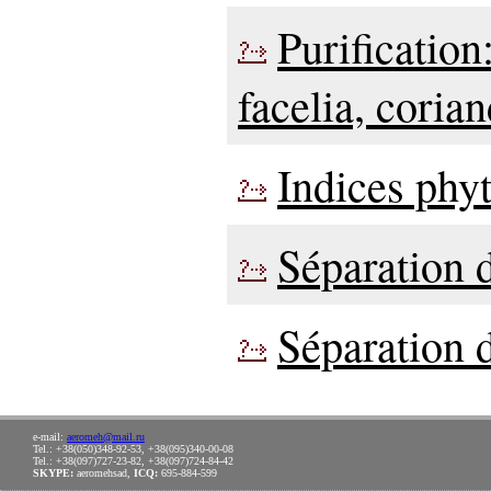
Purification:
facelia, coria
Indices phy
Séparation d
Séparation 
e-mail:
aeromeh@mail.ru
Tel.: +38(050)348-92-53, +38(095)340-00-08
Tel.: +38(097)727-23-82, +38(097)724-84-42
SKYPE:
aeromehsad,
ICQ:
695-884-599