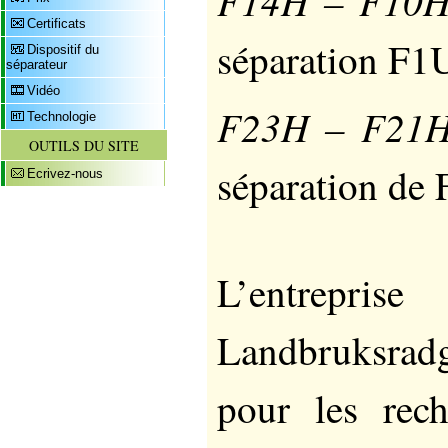
F14H – F10
Certificats
séparation F1
Dispositif du
séparateur
Vidéo
F23H – F21
Technologie
OUTILS DU SITE
séparation de
Ecrivez-nous
L’entrepris
Landbruksradgi
pour les rech