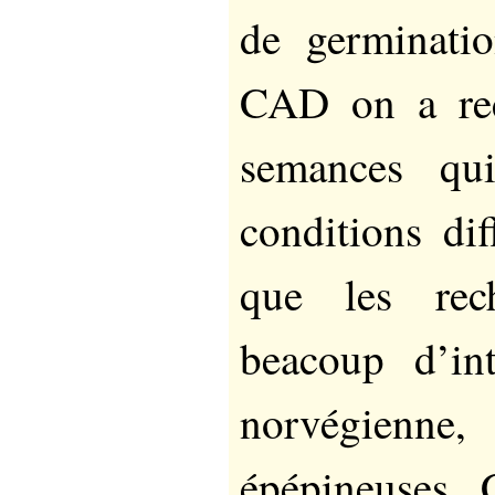
de germinati
CAD on a reç
semances qu
conditions dif
que les rech
beacoup d’in
norvégienne,
épépineuses 