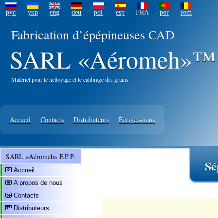
рус
укр
eng
deu
pol
esp
FRA
por
rom
Fabrication d’épépineuses CAD
SARL «Aéromeh»™ F
Matériel pour le nettoyage et le calibrage des grains
Accueil
Contacts
Distributeurs
Écrivez-nous
SARL «Aéromeh» F.P.P.
Sé
Accueil
A propos de nous
Contacts
Distributeurs