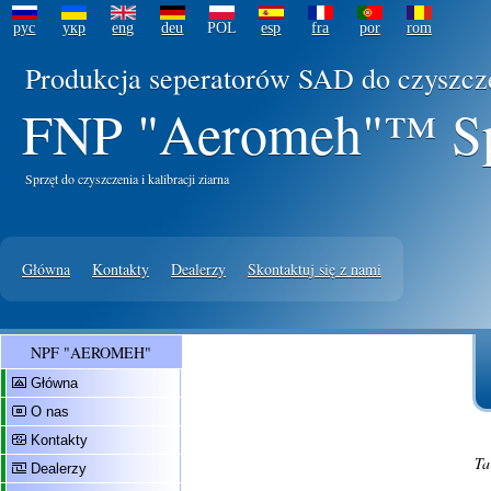
рус
укр
eng
deu
POL
esp
fra
por
rom
Produkcja seperatorów SAD do czyszcze
FNP "Aeromeh"™ Sp.
Sprzęt do czyszczenia i kalibracji ziarna
Główna
Kontakty
Dealerzy
Skontaktuj się z nami
NPF "AEROMEH"
Główna
O nas
Kontakty
Ta
Dealerzy