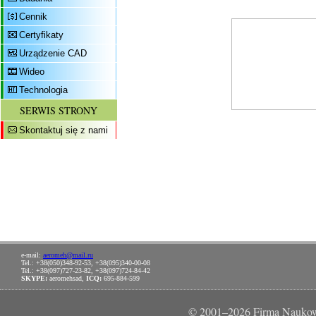
Cennik
Certyfikaty
Urządzenie CAD
Wideo
Technologia
SERWIS STRONY
Skontaktuj się z nami
e-mail:
aeromeh@mail.ru
Tel.: +38(050)348-92-53, +38(095)340-00-08
Tel.: +38(097)727-23-82, +38(097)724-84-42
SKYPE:
aeromehsad,
ICQ:
695-884-599
© 2001–2026 Firma Naukow