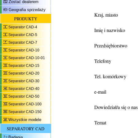
Zostać dealerem
Geografia sprzedaży
Kraj, miasto
PRODUKTY
Separator CAD-4
Imię i nazwisko
Separator CAD-5
Separator CAD-7
Przedsiębiorstwo
Separator CAD-10
Separator CAD-10-01
Telefony
Separator CAD-15
Separator CAD-20
Tel. komórkowy
Separator CAD-30
Separator CAD-40
e-mail
Separator CAD-50
Separator CAD-100
Dowiedział/a się o na
Separator CAD-150
Wszystkie modele
Temat
SEPARATORY CAD
Badania