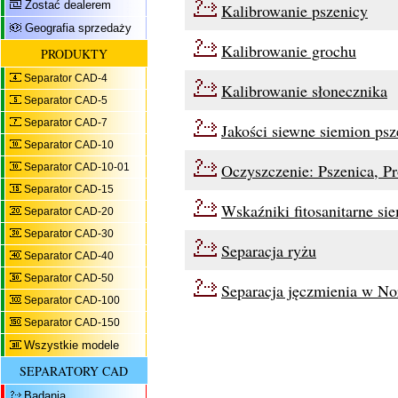
Zostać dealerem
Kalibrowanie pszenicy
Geografia sprzedaży
Kalibrowanie grochu
PRODUKTY
Separator CAD-4
Kalibrowanie słonecznika
Separator CAD-5
Separator CAD-7
Jakości siewne siemion psz
Separator CAD-10
Oczyszczenie: Pszenica, Pr
Separator CAD-10-01
Separator CAD-15
Wskaźniki fitosanitarne si
Separator CAD-20
Separator CAD-30
Separacja ryżu
Separator CAD-40
Separator CAD-50
Separacja jęczmienia w No
Separator CAD-100
Separator CAD-150
Wszystkie modele
SEPARATORY CAD
Badania