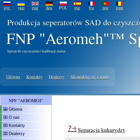
рус
укр
eng
deu
POL
esp
fra
por
rom
Produkcja seperatorów SAD do czyszcze
FNP "Aeromeh"™ Sp.
Sprzęt do czyszczenia i kalibracji ziarna
Główna
Kontakty
Dealerzy
Skontaktuj się z nami
NPF "AEROMEH"
Główna
O nas
Kontakty
Separacja kukurydzy
Dealerzy