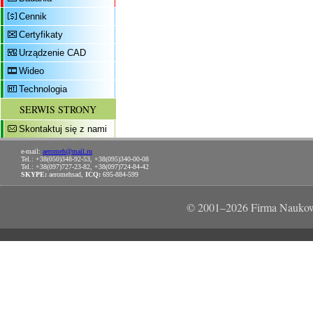
Cennik
Certyfikaty
Urządzenie CAD
Wideo
Technologia
SERWIS STRONY
Skontaktuj się z nami
e-mail:
aeromeh@mail.ru
Tel.: +38(050)348-92-53, +38(095)340-00-08
Tel.: +38(097)727-23-82, +38(097)724-84-42
SKYPE:
aeromehsad,
ICQ:
695-884-599
© 2001–2026 Firma Naukow