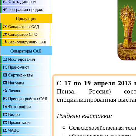
Стать дилером
География продаж
Продукция
Сепараторы САД
Сепаратор СПО
Зернопогрузчики САД
Сепараторы САД
Исследования
Прайс-лист
Сертификаты
17 по 19 апреля 2013 
С
Награды
Пенза, Россия) сост
Лизинг
специализированная выста
Принцип работы САД
Фотографии
Разделы выставки:
Видео
Презентация
Сельскохозяйственная тех
ЧАВО
оборудование и запчасти