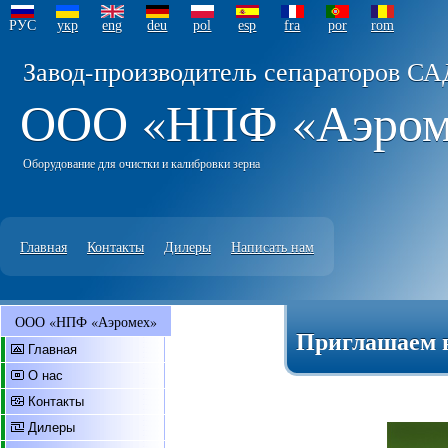
РУС
укр
eng
deu
pol
esp
fra
por
rom
Завод-производитель сепараторов СА
ООО «НПФ «Аэро
Оборудование для очистки и калибровки зерна
Главная
Контакты
Дилеры
Написать нам
ООО «НПФ «Аэромех»
Приглашаем н
Главная
О нас
Контакты
Дилеры