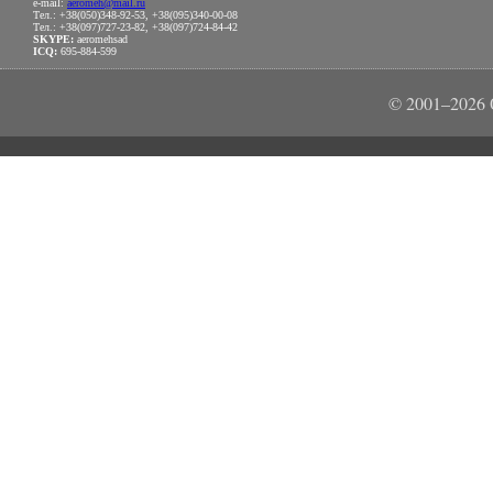
e-mail:
aeromeh@mail.ru
Тел.: +38(050)348-92-53, +38(095)340-00-08
Тел.: +38(097)727-23-82, +38(097)724-84-42
SKYPE:
aeromehsad
ICQ:
695-884-599
© 2001–202