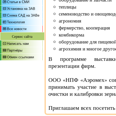
Статьи в СМИ
теплицы
Установка на ЗАВ
семеноводство и овощевод
Схема САД на ЗАВе
агрономия
Технология
фермерство, кооперация
Все новости
комбикорма
Сервис сайта
оборудование для пищево
Написать нам
агрохимия и многое друго
Партнёры
В программе выставки
Обмен ссылками
презентации фирм.
ООО «НПФ «Аэромех» со
принимать участие в выст
очистки и калибровки зер
Приглашаем всех посетить