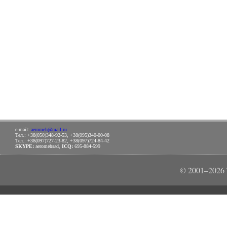
e-mail:
aeromeh@mail.ru
Тел.: +38(050)348-92-53, +38(095)340-00-08
Тел.: +38(097)727-23-82, +38(097)724-84-42
SKYPE:
aeromehsad,
ICQ:
695-884-599
© 2001–202