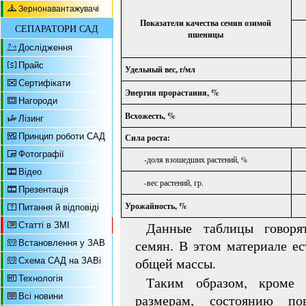
Зернонавантажувачі
Показатели качества семян озимой
СЕПАРАТОРИ САД
пшеницы
Дослідження
Прайс
Удельный вес, г/мл
Сертифікати
Энергия прорастания, %
Нагороди
Всхожесть, %
Лізинг
Принцип роботи САД
Сила роста:
Фотографії
-доля взошедших растений, %
Відео
-вес растений, гр.
Презентація
Урожайность, %
Питання й відповіді
Данные таблицы говоря
Статті в ЗМІ
семян. В этом материале е
Встановлення у ЗАВ
общей массы.
Схема САД на ЗАВі
Технологія
Таким образом, кроме 
Всі новини
размерам, состоянию по