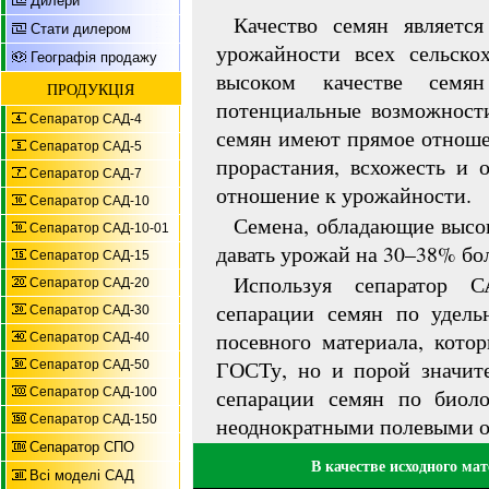
Дилери
Качество семян являет
Стати дилером
урожайности всех сельско
Географія продажу
высоком качестве семя
ПРОДУКЦІЯ
потенциальные возможности
Сепаратор САД-4
семян имеют прямое отноше
Сепаратор САД-5
прорастания, всхожесть и 
Сепаратор САД-7
отношение к урожайности.
Сепаратор САД-10
Семена, обладающие высок
Сепаратор САД-10-01
давать урожай на 30–38% бо
Сепаратор САД-15
Используя сепаратор С
Сепаратор САД-20
сепарации семян по удель
Сепаратор САД-30
посевного материала, котор
Сепаратор САД-40
ГОСТу, но и порой значите
Сепаратор САД-50
сепарации семян по биоло
Сепаратор САД-100
Сепаратор САД-150
неоднократными полевыми 
Сепаратор СПО
В качестве исходного м
Всі моделі САД