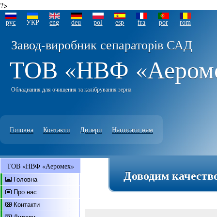
?>
рус
УКР
eng
deu
pol
esp
fra
por
rom
Завод-виробник сепараторів САД
ТОВ «НВФ «Аером
Обладнання для очищення та калібрування зерна
Головна
Контакти
Дилери
Написати нам
ТОВ «НВФ «Аеромех»
Доводим качество
Головна
Про нас
Контакти