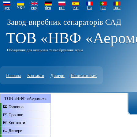
рус
УКР
eng
deu
pol
esp
fra
por
rom
Завод-виробник сепараторів САД
ТОВ «НВФ «Аером
Обладнання для очищення та калібрування зерна
Головна
Контакти
Дилери
Написати нам
ТОВ «НВФ «Аеромех»
Головна
Про нас
Контакти
Дилери