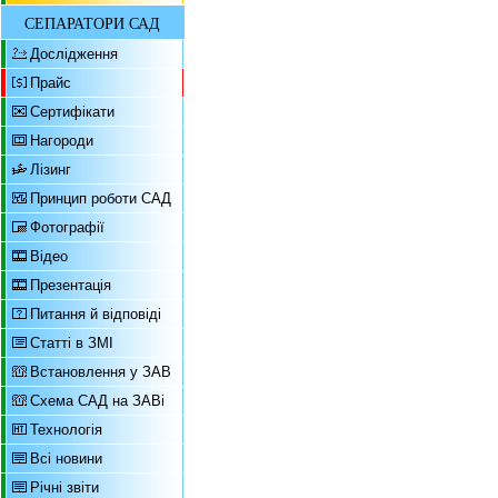
СЕПАРАТОРИ САД
Дослідження
Прайс
Сертифікати
Нагороди
Лізинг
Принцип роботи САД
Фотографії
Відео
Презентація
Питання й відповіді
Статті в ЗМІ
Встановлення у ЗАВ
Схема САД на ЗАВі
Технологія
Всі новини
Річні звіти