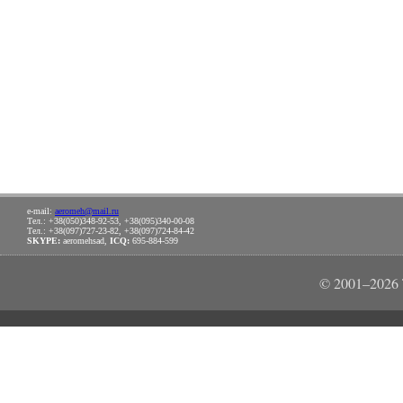
e-mail:
aeromeh@mail.ru
Тел.: +38(050)348-92-53, +38(095)340-00-08
Тел.: +38(097)727-23-82, +38(097)724-84-42
SKYPE:
aeromehsad,
ICQ:
695-884-599
© 2001–202