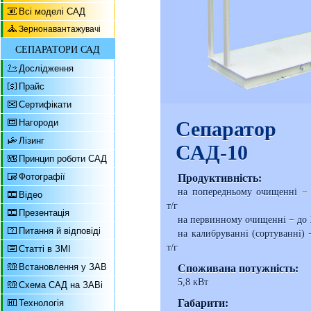
Всі моделі САД
Зернонавантажувачі
СЕПАРАТОРИ САД
Дослідження
Прайс
Сертифікати
Нагороди
Сепаратор
Лізинг
САД-10
Принцип роботи САД
Фотографії
Продуктивність:
на попередньому очищенні −
Відео
т/г
Презентація
на первинному очищенні − до
Питання й відповіді
на калибруванні (сортуванні)
т/г
Статті в ЗМІ
Встановлення у ЗАВ
Споживана потужність:
5,8 кВт
Схема САД на ЗАВі
Габарити:
Технологія