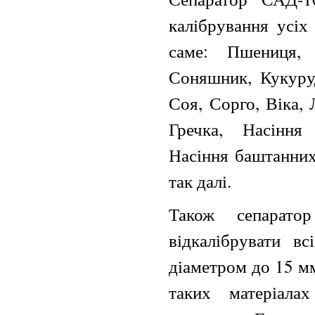
калібрування усіх
саме: Пшениця,
Соняшник, Кукуруд
Соя, Сорго, Віка,
Гречка, Насіння
Насіння баштанних
так далі.
Також сепарато
відкалібрувати вс
діаметром до 15 м
таких матеріала