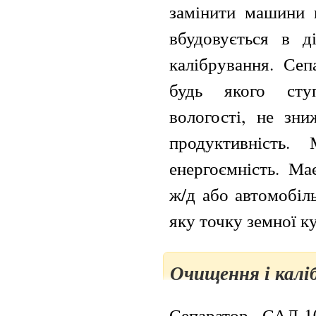
замінити машини в
вбудовується в д
калібрування. Сеп
будь якого сту
вологості, не зни
продуктивність.
енергоємність. Ма
ж/д або автомобіл
яку точку земної ку
Очищення і калі
Сепаратор САД-1