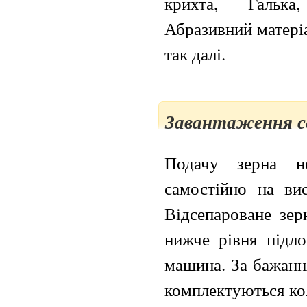
крихта, Галька
Абразивний матеріа
так далі.
Завантаження с
Подачу зерна не
самостійно на ви
Відсепароване зер
нижче рівня підло
машина. За бажанн
комплектуються ко