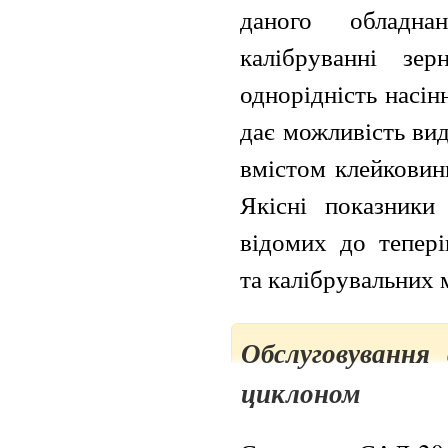
даного обладна
калібруванні зе
однорідність насін
дає можливість ви
вмістом клейковин
Якісні показники
відомих до тепері
та калібрувальних
Обслуговування
циклоном