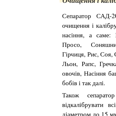
Очищення і калі
Сепаратор САД-2
очищення і калібр
насіння, а саме:
Просо, Соняшни
Гірчиця, Рис, Соя,
Льон, Рапс, Гречк
овочів, Насіння б
бобів і так далі.
Також сепарато
відкалібрувати вс
діаметром до 15 м