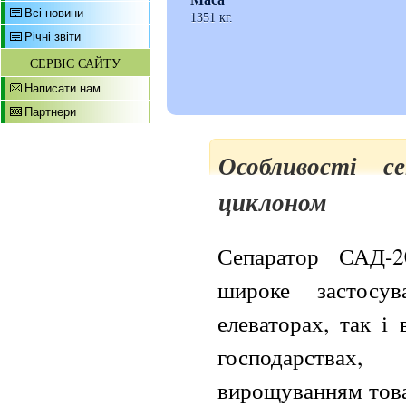
Всі новини
1351 кг.
Річні звіти
СЕРВІС САЙТУ
Написати нам
Партнери
Особливості с
циклоном
Сепаратор САД-
широке застосу
елеваторах, так і
господарства
вирощуванням това