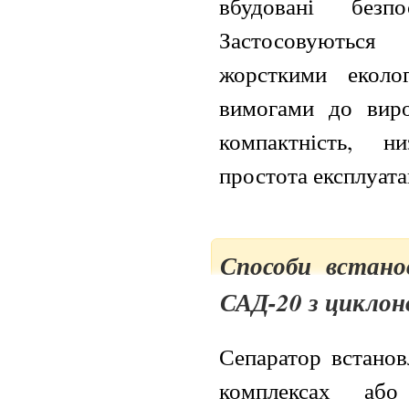
вбудовані безп
Застосовуються
жорсткими еколо
вимогами до виро
компактність, ни
простота експлуатац
Способи встано
САД-20 з цикло
Сепаратор встанов
комплексах аб