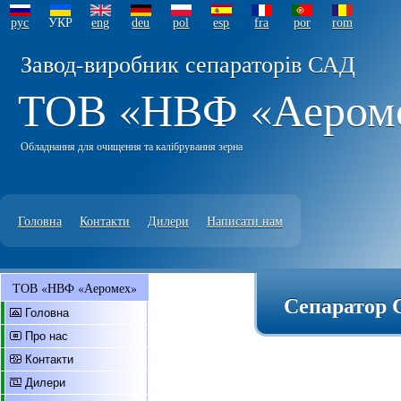
рус
УКР
eng
deu
pol
esp
fra
por
rom
Завод-виробник сепараторів САД
ТОВ «НВФ «Аером
Обладнання для очищення та калібрування зерна
Головна
Контакти
Дилери
Написати нам
ТОВ «НВФ «Аеромех»
Сепаратор 
Головна
Про нас
Контакти
Дилери