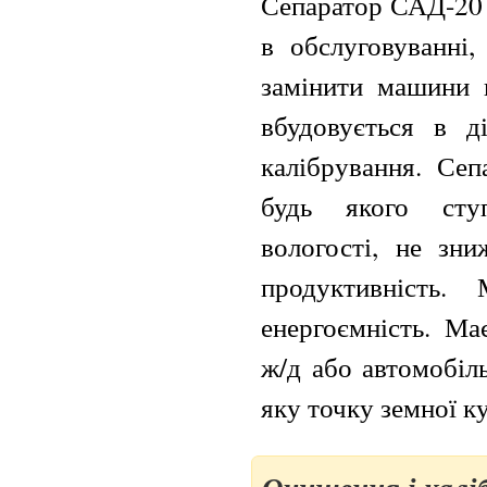
Сепаратор САД-20 
в обслуговуванні,
замінити машини в
вбудовується в д
калібрування. Сеп
будь якого сту
вологості, не зни
продуктивність.
енергоємність. Ма
ж/д або автомобіл
яку точку земної ку