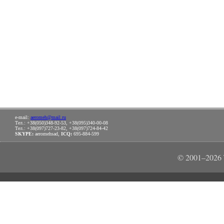
e-mail:
aeromeh@mail.ru
Тел.: +38(050)348-92-53, +38(095)340-00-08
Тел.: +38(097)727-23-82, +38(097)724-84-42
SKYPE:
aeromehsad,
ICQ:
695-884-599
© 2001–202