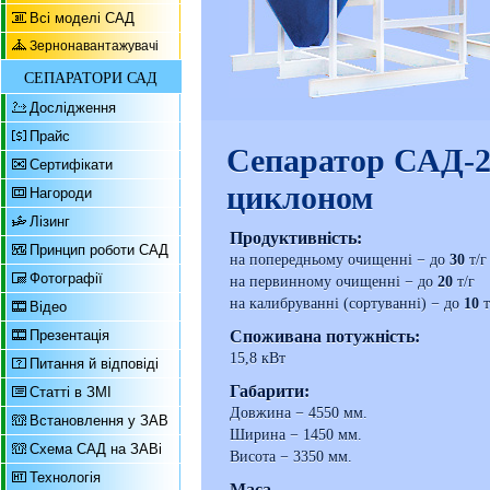
Всі моделі САД
Зернонавантажувачі
СЕПАРАТОРИ САД
Дослідження
Прайс
Сепаратор САД-2
Сертифікати
циклоном
Нагороди
Лізинг
Продуктивність:
Принцип роботи САД
на попередньому очищенні − до
30
т/г
Фотографії
на первинному очищенні − до
20
т/г
на калибруванні (сортуванні) − до
10
т
Відео
Презентація
Споживана потужність:
15,8 кВт
Питання й відповіді
Габарити:
Статті в ЗМІ
Довжина − 4550 мм.
Встановлення у ЗАВ
Ширина − 1450 мм.
Схема САД на ЗАВі
Висота − 3350 мм.
Технологія
Маса