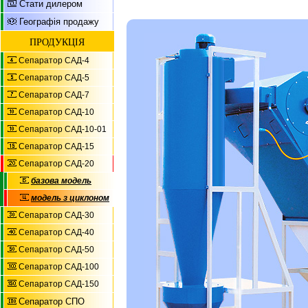
Стати дилером
Географія продажу
ПРОДУКЦІЯ
Сепаратор САД-4
Сепаратор САД-5
Сепаратор САД-7
Сепаратор САД-10
Сепаратор САД-10-01
Сепаратор САД-15
Сепаратор САД-20
базова модель
модель з циклоном
Сепаратор САД-30
Сепаратор САД-40
Сепаратор САД-50
Сепаратор САД-100
Сепаратор САД-150
Сепаратор СПО