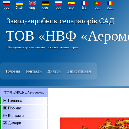
рус
УКР
eng
deu
pol
esp
fra
por
rom
Завод-виробник сепараторів САД
ТОВ «НВФ «Аером
Обладнання для очищення та калібрування зерна
Головна
Контакти
Дилери
Написати нам
ТОВ «НВФ «Аеромех»
Головна
Про нас
Контакти
Дилери