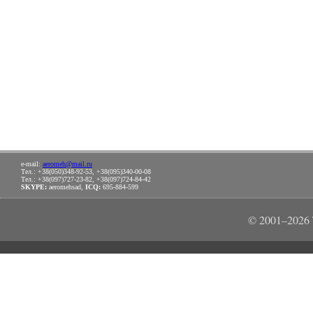
e-mail:
aeromeh@mail.ru
Тел.: +38(050)348-92-53, +38(095)340-00-08
Тел.: +38(097)727-23-82, +38(097)724-84-42
SKYPE:
aeromehsad,
ICQ:
695-884-599
© 2001–202