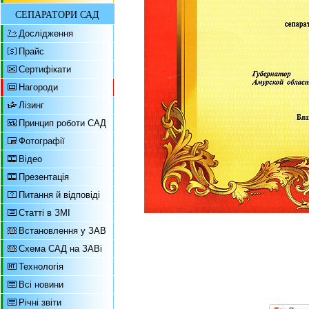
СЕПАРАТОРИ САД
Дослідження
Прайс
Сертифікати
Нагороди
Лізинг
Принцип роботи САД
Фотографії
Відео
Презентація
Питання й відповіді
Статті в ЗМІ
Встановлення у ЗАВ
Схема САД на ЗАВі
Технологія
Всі новини
Річні звіти