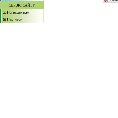
Поде
СЕРВІС САЙТУ
Написати нам
Партнери