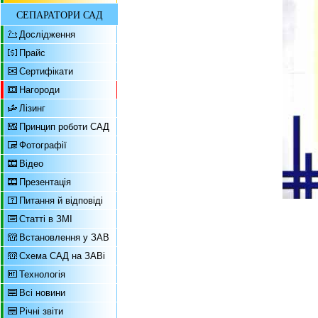
СЕПАРАТОРИ САД
Дослідження
Прайс
Сертифікати
Нагороди
Лізинг
Принцип роботи САД
Фотографії
Відео
Презентація
Питання й відповіді
Статті в ЗМІ
Встановлення у ЗАВ
Схема САД на ЗАВі
Технологія
Всі новини
Річні звіти