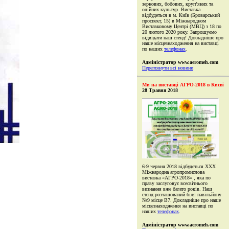
зернових, бобових, круп’яних та
олійних культур. Виставка
відбудеться в м. Київ (Броварський
проспект, 15) в Міжнародном
Виставковому Центрі (МВЦ) з 18 по
20 лютого 2020 року. Запрошуємо
відвідати наш стенд! Докладніше про
наше місцезнаходження на виставці
по наших
телефонах
.
Адміністратор www.aeromeh.com
Переглянути всі новини
Ми на виставці АГРО-2018 в Києві
28 Травня 2018
6-9 червня 2018 відбудеться XXX
Міжнародна агропромислова
виставка «АГРО-2018» , яка по
праву заслуговує всесвітнього
визнання вже багато років. Наш
стенд розташований біля павільйону
№9 місце В7. Докладніше про наше
місцезнаходження на виставці по
наших
телефонах
.
Адміністратор www.aeromeh.com