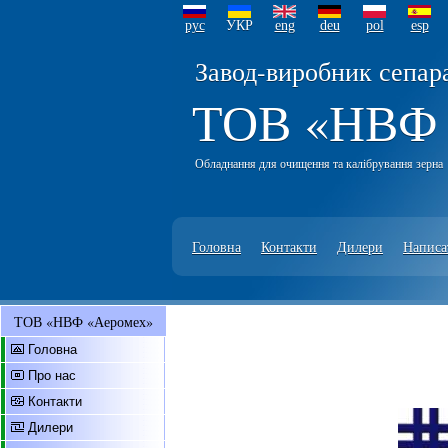
рус
УКР
eng
deu
pol
esp
Завод-виробник сепар
ТОВ «НВФ
Обладнання для очищення та калібрування зерна
Головна
Контакти
Дилери
Написа
ТОВ «НВФ «Аеромех»
Головна
Про нас
Контакти
Дилери