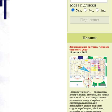
Мова підписки
Укр;
Рус;
Eng.
Новини
Запрошення на виставку "Зернові
технології 2020"
13 лютого 2020
«Зернові технології» – міжнародна
агропромислова виставка, яка посідає
головне місце серед спеціалізованих
виставкових заходів України та
спрямована на просування
інноваційних рішень на різних
стадіях виробництва, зберігання,
переробки та транспортування