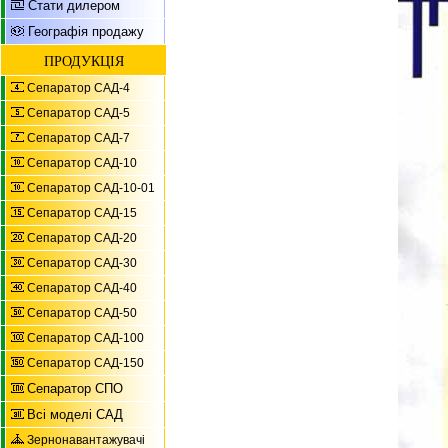
Стати дилером
Географія продажу
ПРОДУКЦІЯ
Сепаратор САД-4
Сепаратор САД-5
Сепаратор САД-7
Сепаратор САД-10
Сепаратор САД-10-01
Сепаратор САД-15
Сепаратор САД-20
Сепаратор САД-30
Сепаратор САД-40
Сепаратор САД-50
Сепаратор САД-100
Сепаратор САД-150
Сепаратор СПО
Всі моделі САД
Зернонавантажувачі