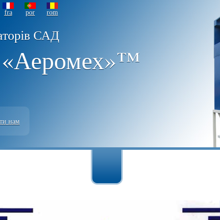
fra
por
rom
аторів САД
 «Аеромех»™
ти нам