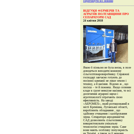
Переглянути всі новини
ВІДГУКИ ФЕРМЕРІВ ТА
АГРАГІЇВ ПОЛТАВЩИНИ ПРО
СЕПАРАТОРИ САД
24 квiтня 2018
Якою б пізньою не була весна, в поле доведеться виходити кожному сільгосптоваровиробнику. Справжні господарі завчасно готують до посівної кампанії не лише землю і техніку, а й насіння. Відомо ж , що посієш – те й пожнеш. Якщо селянин кладе в ґрунт неякісне насіння, то всі досягнення аграрної науки і агротехнології втрачають свою ефективність. На заводі «АЕРОМЕХ», який розташований в місті Кремінна, Луганської області, виробляють обладнання , що здійснює очищення і калібрування зерна. Сепаратори аеродинамічні САД дозволяють сільгоспнику використовувати унікальну технологію очищення зерна. Саме вони мають особливу популярність на Україні, а також за її межами. ПСП «Дружба», що в Семенівському районі на Полтавщині, одне з найбільших сільгосппідприємств. В обробітку тут до восьми тисяч гектарів землі. Голова наглядової ради холдингу Сергій Васильович Семігрієнко опікується аж шістьма напрямками розвитку. Одним з пріорітетів є вирощування сільськогосподарської продукції. - Яка сівозміна в ПСП «Дружба» ? – Запитую агронома Анатолія Олександровича Шевченка. - Ми вирощуємо буряк, який займає від 600 до 1000 площі; кукурудзу – 3000 га., сою – 1200 га., озимі ячмінь і пшеницю – 1700 га., а також соняшник – 1000 га. – Розповідає А. О. Шевченко. – Значне місце в структурі нашого підприємства належить бджільництву, - продовжує фахівець, - на сьогодні маємо чотири тисячі вуликів, завдання на наступний рік – довести їх кількість до восьми тисяч. В майбутньому тут буде найбільша пасіка в Європі. - Маєте спеціальну культуру для збору меду? – Продовжую розмову з агрономом. - Так. Медоноси в земельній структурі ПСП «Дружба» займають площу 2000 гектарів. Серед поширених рослин у нас росте фацелія, коріандр, гречка, соняшник, гірчиця біла. Також вивчаємо двадцять нових медоносів, їх розвиток на наших землях і в даній кліматичній зоні. Маємо насіння таких культур, самі виростили три кілограми огіркової трави, потроху впроваджуємо в практику використання в якості медоносів різноманітних дерев, кущів, серед яких: липа, іван-чай та ін. - Чим ще займається підприємство? - Ще один напрямок має назву САПСАН. Це мисливство, розведення риби, а також зелений туризм. До речі, саме зелений туризм нині особливо популярний. На березі озера загальною площею 280 га. побудували комфортабельні будиночки, які здаємо бажаючим. Для відпочинку пропонуємо риболовлю, територія обладнана всім необхідним для приготування шашлику та ін. Серед новинок – АПІ будиночки. Вони зроблені у вигляді пірамід, аби людина змогла найбільш якісно насолодитися перевагами бджолиної терапії. - Своєрідний санаторій на бджолах? - шуткую із співрозмовником. - Так, але набагато краще і ефективніше. Особливо ефективно у нас розвивається торгівля, - продовжує розповідь А.О. Шевченко, - продаємо власну продукцію. - Яку саме? - Всі види овочів, підкреслюю – абсолютно всі; мед, продукцію бджільництва – зокрема три види медовухи та багато іншого. - Певно, маєте значну кількість працюючих? - Судіть самі, наприклад, новорічний корпоратив відвідали 600 чоловік. У власному ресторані, розрахованому на 90 місць, організовували святкування декілька разів поспіль. - Розкажіть про використання сепараторів аеродинамічних САД. - Ми маємо вже три таких агрегати. Спочатку купили сепаратор, розрахований на десять тонн зерна, пізніше, через певний проміжок часу придбали два двадцятитонника. Зазначу, що вони у нас постійно в роботі. Ми їх дещо вдосконалили, поставили на дерев’яні полоски, і тепер переміщуємо туди, де потрібно. Створили навіть цілу лінію з них, на якій виконуємо сушку і первинне очищення насіння. САД добре як для первинного обробітку, так і для відбору елітного насіння. Зазначу, що ми дуже задоволені сепараторами. Сепаратор САД дуже простий і зрозумілий аграріям, а тому легкий у використанні і ефективно працює. Машини для очищення зерна використовують в своїй основі взаємодію сильного потоку повітря із зерном, яке сиплеться в це повітря. САД підвищує урожайність на 4 – 6 ц/га. Все елітне насіння ми пропускаємо через сепаратори. – Продовжує розповідь агроном. – Дивіться, питома вага у зерна різна. Наука встановила, і ми своїм досвідом підтверджуємо, що важче зерно набагато життєздатніше, дає кращу схожість. Ми випробували це на німецькому сорті насіння сої. Купили еліту. Те зерно, яке пропустили через аеродинамічний сепаратор, дало на 4 ц/га. більшу урожайність. Хоча не відмовляємося і від першої репродукції закордонного насіння. - Підприємство велике, активне, а тому, напевно, є так би мовити містоутворюючим в регіоні? - Так, дійсно. Велике значення має те, що господар місцевий. І результат гарний, а головне – діти не шукають кращої долі, а лишаються на підприємстві. Один син керує торгівлею, другий має сад, землю. Це показово. Люди не збираються нікуди від’їжджати, а тому є і стабільність, і розвиток. Серед активних користувачів САДу Максим Миколайович Дяченко (ФОП ДЯЧЕНКО М.М. Гребінківський район, село Кулаженці). Колишній вчитель в 2006 році взяв у оренду 200 гектарів землі і почав сіяти на них пшеницю, ячмінь, сою, кукурудзу та соняшник. Нині це успішний фермер, який не лише створив робочі місця, чим забезпечив людей зайнятістю і доходом, а й активно допомагає школі, дитсадку, сільській раді розчищати сніг, забезпечувати установи дровами, вивозити сміття та ін. Крім вирощування зернових та технічних культур підприємець займається допоміжною діяльністю у рослинництві – надає послуги оранки, збирання, віяння, калібрування зерна, іншими словами – підготовки посівного матеріалу. - Саме для цієї мети я і придбав у свій час сепаратор аеродинамічний ( САД 5), - розповідає Максим Миколайович. – Переконався, що це якісно. Але у нього була дуже мала продуктивність для мене. Тому прийняв рішення, купити більш продуктивний сепаратор. Була поставлена чітка умова – зберегти якість і збільшити продуктивність. Партнери мені порекомендували САД -10. Ним дуже задоволені, і всім знайомим раджу. - Чому вибрали продукцію саме заводу «АЕРОМЕХ» ? - Таку ж продукцію виробляють і в м. Харків, - говорить фермер, - дійсно, є аналог, є конкуренція. Але коли я спочатку запланував купити сепаратор, то поцікавився у тих людей, які вже мали даний механізм. Виявилося, що в харківських сепараторів відсутній вібролоток. через це у них часто забивається прохід зерна, або насіння пересипається нерівномірно; а у САДа, саме за рахунок вібролотка, не забивається прохід зерна, і кожна насінинка розтрушується по всій ширині. Проходить якісніша продувка, і на гора видається кращий результат. - Які культури ви пропускаєте через сепаратор? - Ефективно використовується пшениця, ячмінь, соя. Спробували ще й сочевицю, яку нещодавно привезли колеги. Лишилися дуже задоволеними. Гарний результат у гречки, яку теж почали прочищати в цьому році. Все залежить від об’ємів. - Тобто об’єми у вас збільшилися ? - Звичайно. Через це я змушений був повернути САД-5 виробникам, які успішно продали агрегат, а мені привезли САД-10 для господарювання. За таке порозуміння і допомогу я дуже їм вдячний. З ними маю нормальні партнерські стосунки, і тепер вже консультую людей свого регіону з цього приводу. - Своєрідний менеджер – консультант ? - Саме так, - наголосив М. М. Дяченко. Олександр Петрович Ярошенко керівник ТОВ «Залісся 2007», що в селі Попівка Миргородського району на Полтавщині, познайомився з представниками заводу «АЕРОМЕХ» на виставці в Києві. Ще перед війною побував у Луганську, де раніше розміщався завод, і там придбав аеродинамічний сепаратор. - САД за моїм проханням дещо удосконалили, - розповідає підприємець, - його зробили з циклоном, із завантажувальним і вивантажувальним шнеками, а також поставили на колеса. Він самохідний. До того ж, в ньому є електромотор, який використовує до 15 кВт. енергії. - Яке зерно сипите в сепаратор? - Продукція завантажується відразу з поля. Він дуже зручний у використанні і мінімально затратний в плані робочої сили. Якщо зерно сухе, агрегат обслуговує одна людина. Коли соя волога, ставимо решето. Соя у нас завжди ідеальна. - А чому саме соя? – Продовжую бесіду з аграрієм. - Справа в тім, що основна культура, яку вирощуємо на 320 га. землі – це соя. Тільки в цьому році вперше посіяли кукурудзу. З соєю ми вже маємо певний досвід, відповідно культура гарної якості. Трейдери продали сою з мого поля в Німеччину. Бере сою і запорізька фірма «Сірена». До того ж рослина добре очищена і відкалібрована. Адже САД і чистить, і калібрує, а посівне зерно в ньому не травмується. Ще один фактор, який вплинув на пріоритет сої в моєму господарстві – аналіз землі. Згідно даних експертизи, ми і стали тут сіяти найбільш рентабельну культуру. Хоча треба зазначити, що є ділянки , які взагалі дуже мало родять. Загалом же - принцип один: якщо до землі з розумом, то є і віддача. (Не заважало б лише керівництво). - Розкажіть про господарство. - Наше підприємство займає близько 8% площі серед загальної кількості землі сільської ради. Це все паї. Люди на пай отримують 10% від вартості. Сам пай становить близько 3 га. В 2017 році купили в лізинговий кредит новий комбайн «Ньюхоланд (CR790)». Я проживаю у Запоріжжі, тут маю десять офіційних працівників. Є депутатом сільської ради. Спільно з сільською радою зробили освітлення вулиці Долина, - поділився аграрій. Йдемо на тік. Сепаратор знаходиться в робочому стані, готовий приймати для очищення насіння. Господар показує фотографії, коли агрегат був у роботі. Зрозуміло, що механізм корисний і потрібний. Про те, що САД – важлива складова в агробізнесі, говорять і в ПП «Житниця 2010», яке знаходиться в селі Розсошинці Полтавського району. Керівник Володимир Борисович Вакарюк. Працівники радо показують сепаратор і розповідають, що саме він дуже добре очищає пшеницю, сою , кукурудзу, насіння соняшника. Влітку 2017 року його придбали. На підприємстві знаходиться вже півроку. За цей час стало зрозуміло, що САД здійснює успішно очищення з поля. На посів відбирається краще зерно, бо половинки і биті на