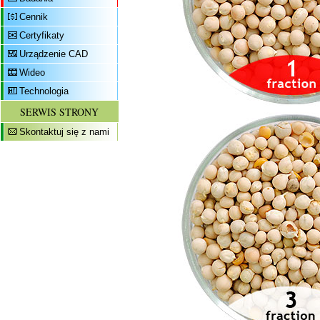
Cennik
Certyfikaty
Urządzenie CAD
Wideo
Technologia
SERWIS STRONY
Skontaktuj się z nami