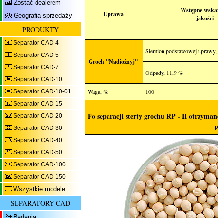
Zostać dealerem
Wstępne wskaź
Uprawa
Geografia sprzedaży
jakości
PRODUKTY
Separator CAD-4
Siemion podstawowej uprawy,
Separator CAD-5
Groch "Nadiożnyj"
Separator CAD-7
Odpady, 11,9 %
Separator CAD-10
Waga, %
100
Separator CAD-10-01
Separator CAD-15
Po separacji sterty grochu RP - II otrzym
Separator CAD-20
p
Separator CAD-30
Separator CAD-40
Separator CAD-50
Separator CAD-100
Separator CAD-150
Wszystkie modele
SEPARATORY CAD
Badania