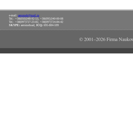
e-mail:
aeromeh@mail.ru
Tel.: +38(050)348-92-53, +38(095)340-00-08
Tel.: +38(097)727-23-82, +38(097)724-84-42
SKYPE:
aeromehsad,
ICQ:
695-884-599
© 2001–2026 Firma Naukow