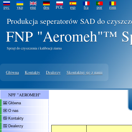
рус
укр
eng
deu
POL
esp
fra
por
rom
Produkcja seperatorów SAD do czyszcze
FNP "Aeromeh"™ Sp.
Sprzęt do czyszczenia i kalibracji ziarna
Główna
Kontakty
Dealerzy
Skontaktuj się z nami
NPF "AEROMEH"
Główna
O nas
Kontakty
Dealerzy