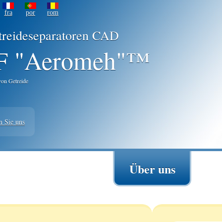
fra
por
rom
treideseparatoren CAD
 "Aeromeh"™
von Getreide
n Sie uns
Über uns