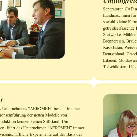
Umfangrei
Separatoren CAD n
Landmaschinen für 
sowohl kleine Farmb
getreideerfassende 
Saatwerke, Mühlen,
Brennereien, Brauer
Kasachstan, Weissru
Deutschland, Griech
Litauen, Moldawie
Tadschikistan, Usbe
t
es Unternehmens "AEROMEH" besteht in einer
tionseinführung der neuen Modelle von
roduktion kennen keinen Stillstand. Um
tehen, führt das Unternehmen “AEROMEH” immer
issenschaftliche Experimente auf der Basis des