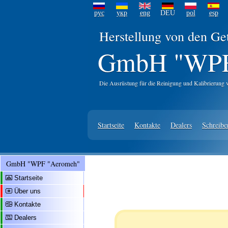
рус
укр
eng
DEU
pol
esp
Herstellung von den Ge
GmbH "WPF
Die Ausrüstung für die Reinigung und Kalibrierung 
Startseite
Kontakte
Dealers
Schreibe
GmbH "WPF "Aeromeh"
Startseite
Über uns
Kontakte
Dealers