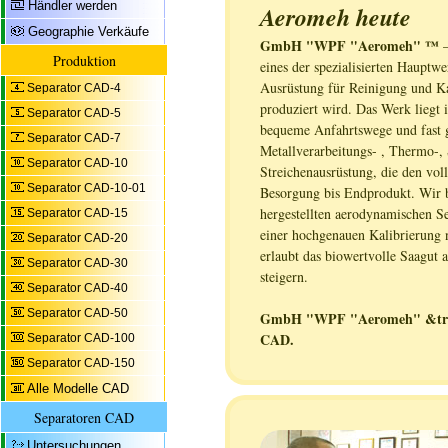
Händler werden
Aeromeh heute
Geographie Verkäufe
GmbH "WPF "Aeromeh" ™
–
Produktion
eines der spezialisierten Hauptw
Ausrüstung für Reinigung und Kal
Separator CAD-4
produziert wird. Das Werk liegt 
Separator CAD-5
bequeme Anfahrtswege und fast 
Separator CAD-7
Metallverarbeitungs- , Thermo-,
Separator CAD-10
Streichenausrüstung, die den vol
Separator CAD-10-01
Besorgung bis Endprodukt. Wir b
hergestellten aerodynamischen S
Separator CAD-15
einer hochgenauen Kalibrierung 
Separator CAD-20
erlaubt das biowertvolle Saagut
Separator CAD-30
steigern.
Separator CAD-40
Separator CAD-50
GmbH "WPF "Aeromeh" &trade i
CAD.
Separator CAD-100
Separator CAD-150
Alle Modelle CAD
Separatoren CAD
Untersuchungen