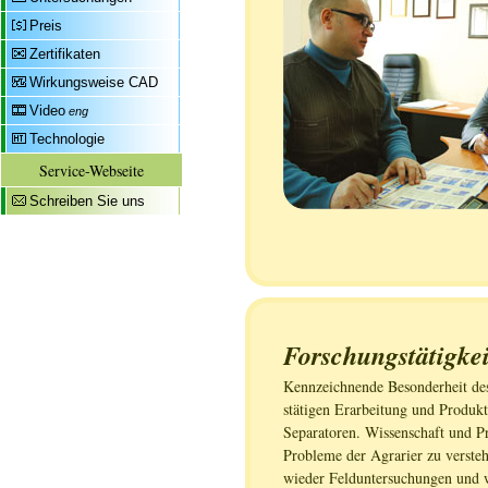
Preis
Zertifikaten
Wirkungsweise CAD
Video
eng
Technologie
Service-Webseite
Schreiben Sie uns
Forschungstätigkei
Kennzeichnende Besonderheit d
stätigen Erarbeitung und Produk
Separatoren. Wissenschaft und P
Probleme der Agrarier zu vers
wieder Felduntersuchungen und w