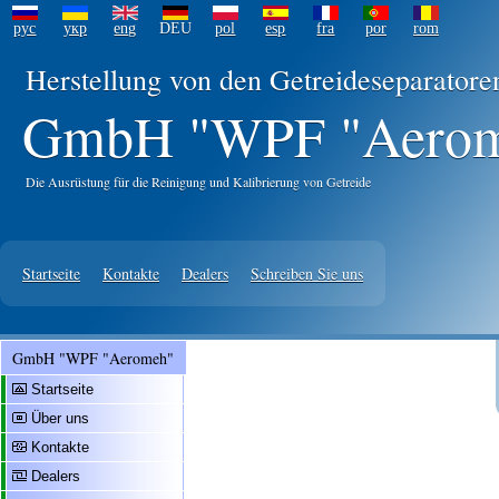
рус
укр
eng
DEU
pol
esp
fra
por
rom
Herstellung von den Getreideseparator
GmbH "WPF "Aero
Die Ausrüstung für die Reinigung und Kalibrierung von Getreide
Startseite
Kontakte
Dealers
Schreiben Sie uns
GmbH "WPF "Aeromeh"
Startseite
Über uns
Kontakte
Dealers