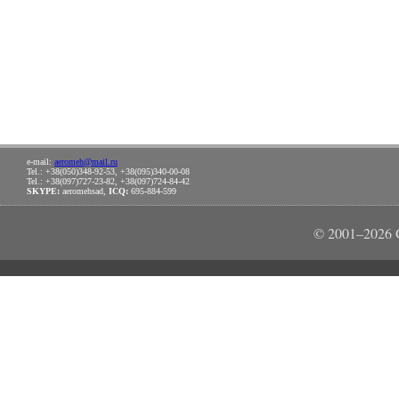
e-mail:
aeromeh@mail.ru
Tel.: +38(050)348-92-53, +38(095)340-00-08
Tel.: +38(097)727-23-82, +38(097)724-84-42
SKYPE:
aeromehsad,
ICQ:
695-884-599
© 2001–2026