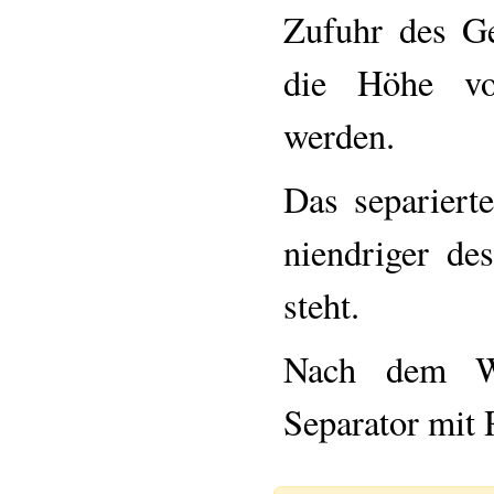
Zufuhr des Ge
die Höhe vo
werden.
Das separiert
niendriger d
steht.
Nach dem W
Separator mit