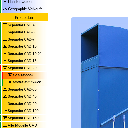
Händler werden
Geographie Verkäufe
Produktion
Separator CAD-4
Separator CAD-5
Separator CAD-7
Separator CAD-10
Separator CAD-10-01
Separator CAD-15
Separator CAD-20
Basismodell
Modell mit Zyklon
Separator CAD-30
Separator CAD-40
Separator CAD-50
Separator CAD-100
Separator CAD-150
Alle Modelle CAD