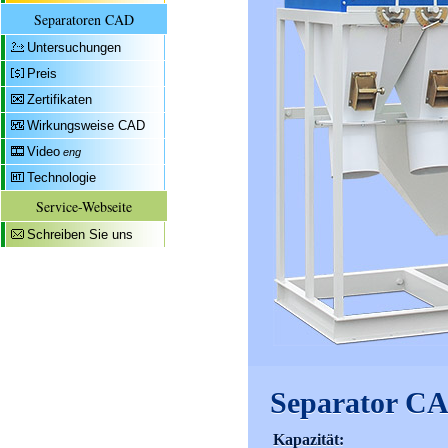
Separatoren CAD
Untersuchungen
Preis
Zertifikaten
Wirkungsweise CAD
Video
eng
Technologie
Service-Webseite
Schreiben Sie uns
Separator C
Kapazität: