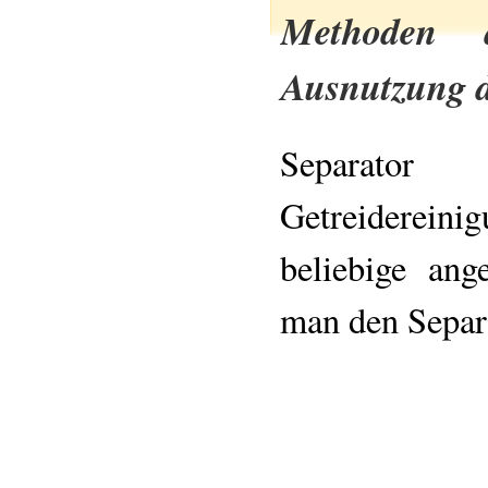
Methoden 
Ausnutzung 
Separa
Getreiderein
beliebige an
man den Separa