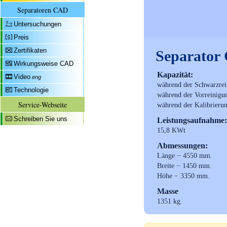
Separatoren CAD
Untersuchungen
Preis
Zertifikaten
Separator
Wirkungsweise CAD
Kapazität:
Video
eng
während der Schwarzrei
Technologie
während der Vorreinigu
Service-Webseite
während der Kalibrierun
Schreiben Sie uns
Leistungsaufnahme:
15,8 KWt
Abmessungen:
Länge − 4550 mm.
Breite − 1450 mm.
Höhe − 3350 mm.
Masse
1351 kg.