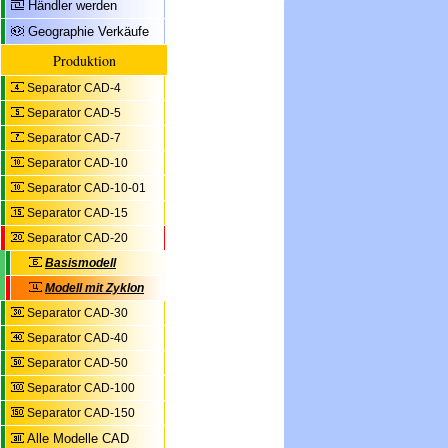
Händler werden
Geographie Verkäufe
Produktion
Separator CAD-4
Separator CAD-5
Separator CAD-7
Separator CAD-10
Separator CAD-10-01
Separator CAD-15
Separator CAD-20
Basismodell
Modell mit Zyklon
Separator CAD-30
Separator CAD-40
Separator CAD-50
Separator CAD-100
Separator CAD-150
Alle Modelle CAD