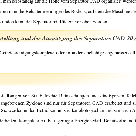
ll man selbständig auf die Höhe vom Separator CAD organisiert werde
 kommt in die Behälter niendriger des Bodens, auf dem die Maschine ste
nden kann der Separator mit Rädern versehen werden.
stellung und der Ausnutzung des Separators CAD-20 
 Getreidereinigungskomplexe oder in andere beliebige angemessene R
ür Auffangen von Staub, leichte Beimischungen und feindispersen Tei
 angebotenen Zyklone sind nur für Separatoren CAD erarbeitet und sind
 Sie werden in den Betrieben mit streifen ökologischen und sanitären
rheiten: kompakter Aufbau, geringer Energiebedarf, Benutzerfreundli