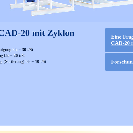
 CAD-20 mit Zyklon
Eine Fra
CAD-20 m
nigung bis −
30
t/St
ng bis −
20
t/St
Forschun
g (Sortierung) bis −
10
t/St