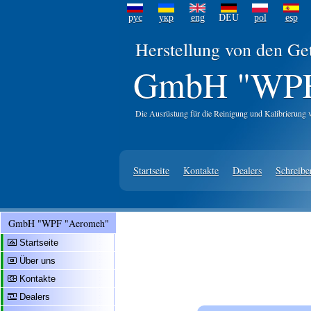
рус
укр
eng
DEU
pol
esp
Herstellung von den Ge
GmbH "WPF
Die Ausrüstung für die Reinigung und Kalibrierung 
Startseite
Kontakte
Dealers
Schreibe
GmbH "WPF "Aeromeh"
Startseite
Über uns
Kontakte
Dealers