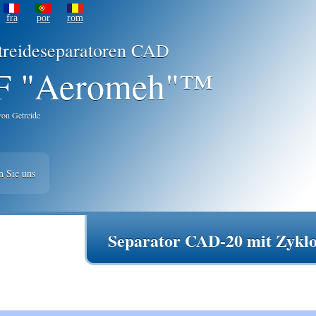
fra
por
rom
treideseparatoren CAD
 "Aeromeh"™
von Getreide
n Sie uns
Separator CAD-20 mit Zykl