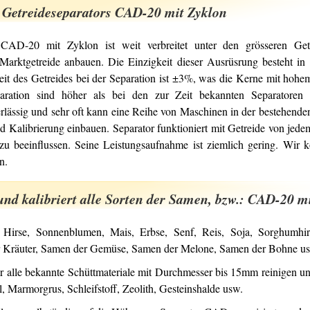
 Getreideseparators CAD-20 mit Zyklon
 CAD-20 mit Zyklon ist weit verbreitet unter den grösseren Get
Marktgetreide anbauen. Die Einzigkeit dieser Ausrüsrung besteht in 
keit des Getreides bei der Separation ist ±3%, was die Kerne mit hoh
paration sind höher als bei den zur Zeit bekannten Separatoren 
erlässig und sehr oft kann eine Reihe von Maschinen in der bestehende
d Kalibrierung einbauen. Separator funktioniert mit Getreide von jed
 zu beeinflussen. Seine Leistungsaufnahme ist ziemlich gering. Wir
n.
 und kalibriert alle Sorten der Samen, bzw.: CAD-20 m
, Hirse, Sonnenblumen, Mais, Erbse, Senf, Reis, Soja, Sorghumh
 Kräuter, Samen der Gemüse, Samen der Melone, Samen der Bohne u
 alle bekannte Schüttmateriale mit Durchmesser bis 15mm reinigen und
l, Marmorgrus, Schleifstoff, Zeolith, Gesteinshalde usw.