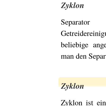
Zyklon
Separa
Getreiderein
beliebige an
man den Separa
Zyklon
Zyklon ist ei