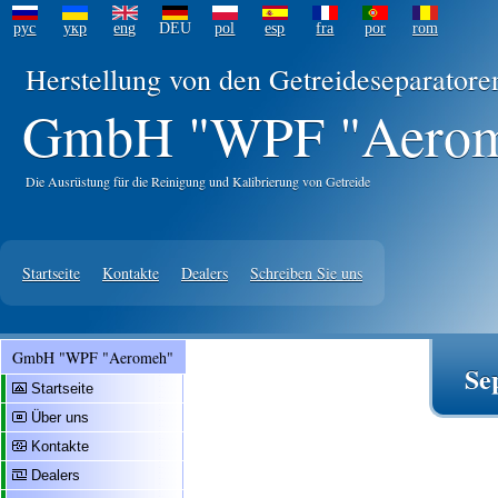
рус
укр
eng
DEU
pol
esp
fra
por
rom
Herstellung von den Getreideseparator
GmbH "WPF "Aero
Die Ausrüstung für die Reinigung und Kalibrierung von Getreide
Startseite
Kontakte
Dealers
Schreiben Sie uns
GmbH "WPF "Aeromeh"
Se
Startseite
Über uns
Kontakte
Dealers