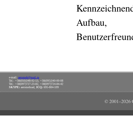
Kennzeichnen
Aufbau, g
Benutzerfreund
e-mail:
aeromeh@mail.ru
Tel.: +38(050)348-92-53, +38(095)340-00-08
Tel.: +38(097)727-23-82, +38(097)724-84-42
SKYPE:
aeromehsad,
ICQ:
695-884-599
© 2001–2026