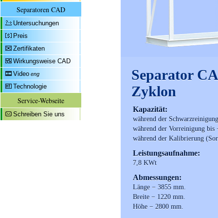
Separatoren CAD
Untersuchungen
Preis
Zertifikaten
Wirkungsweise CAD
Separator CA
Video
eng
Technologie
Zyklon
Service-Webseite
Kapazität:
Schreiben Sie uns
während der Schwarzreinigun
während der Vorreinigung bis
während der Kalibrierung (Sor
Leistungsaufnahme:
7,8 KWt
Abmessungen:
Länge − 3855 mm.
Breite − 1220 mm.
Höhe − 2800 mm.