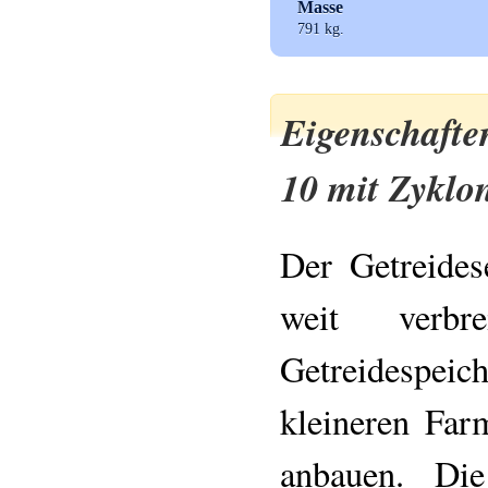
Masse
791 kg.
Eigenschafte
10 mit Zyklo
Der Getreide
weit verbr
Getreidespe
kleineren Far
anbauen. Die