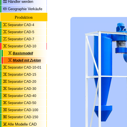
Händler werden
Geographie Verkäufe
Produktion
Separator CAD-4
Separator CAD-5
Separator CAD-7
Separator CAD-10
Basismodell
Modell mit Zyklon
Separator CAD-10-01
Separator CAD-15
Separator CAD-20
Separator CAD-30
Separator CAD-40
Separator CAD-50
Separator CAD-100
Separator CAD-150
Alle Modelle CAD