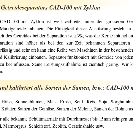
 Getreideseparators CAD-100 mit Zyklon
 CAD-100 mit Zyklon ist weit verbreitet unter den grösseren Get
Marktgetreide anbauen. Die Einzigkeit dieser Ausrüsrung besteht in 
keit des Getreides bei der Separation ist ±3%, was die Kerne mit hoh
paration sind höher als bei den zur Zeit bekannten Separatoren 
erlässig und sehr oft kann eine Reihe von Maschinen in der bestehende
d Kalibrierung einbauen. Separator funktioniert mit Getreide von jed
 zu beeinflussen. Seine Leistungsaufnahme ist ziemlich gering. Wir
n.
 und kalibriert alle Sorten der Samen, bzw.: CAD-100 
, Hirse, Sonnenblumen, Mais, Erbse, Senf, Reis, Soja, Sorghumh
 Kräuter, Samen der Gemüse, Samen der Melone, Samen der Bohne u
 alle bekannte Schüttmateriale mit Durchmesser bis 15mm reinigen und
l, Marmorgrus, Schleifstoff, Zeolith, Gesteinshalde usw.