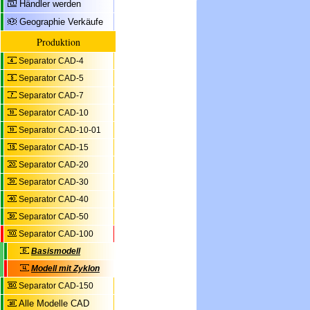
Händler werden
Geographie Verkäufe
Produktion
Separator CAD-4
Separator CAD-5
Separator CAD-7
Separator CAD-10
Separator CAD-10-01
Separator CAD-15
Separator CAD-20
Separator CAD-30
Separator CAD-40
Separator CAD-50
Separator CAD-100
Basismodell
Modell mit Zyklon
Separator CAD-150
Alle Modelle CAD