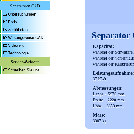
Separatoren CAD
Untersuchungen
Preis
Zertifikaten
Separator
Wirkungsweise CAD
Video
eng
Kapazität:
während der Schwarzrei
Technologie
während der Vorreinigu
Service-Webseite
während der Kalibrierun
Schreiben Sie uns
Leistungsaufnahme:
37 KWt
Abmessungen:
Länge − 5970 mm.
Breite − 2220 mm.
Höhe − 3850 mm.
Masse
3087 kg.