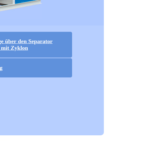
ge über den Separator
mit Zyklon
g