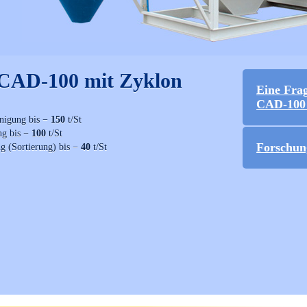
 CAD-100 mit Zyklon
Eine Fra
CAD-100 
nigung bis −
150
t/St
ng bis −
100
t/St
Forschun
g (Sortierung) bis −
40
t/St