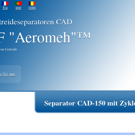
fra
por
rom
treideseparatoren CAD
 "Aeromeh"™
von Getreide
n Sie uns
Separator CAD-150 mit Zykl