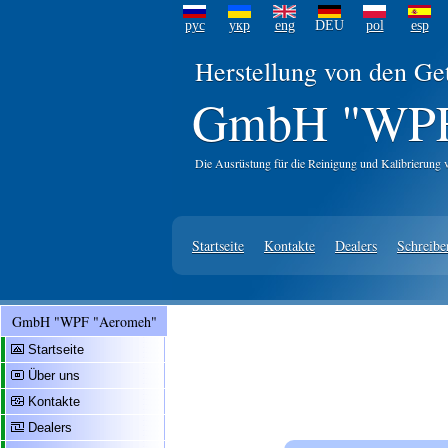
рус
укр
eng
DEU
pol
esp
Herstellung von den Ge
GmbH "WPF
Die Ausrüstung für die Reinigung und Kalibrierung 
Startseite
Kontakte
Dealers
Schreibe
GmbH "WPF "Aeromeh"
Startseite
Über uns
Kontakte
Dealers