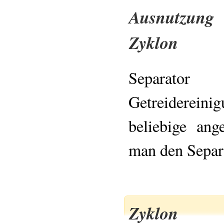
Ausnutzung
Zyklon
Separa
Getreiderein
beliebige an
man den Separa
Zyklon