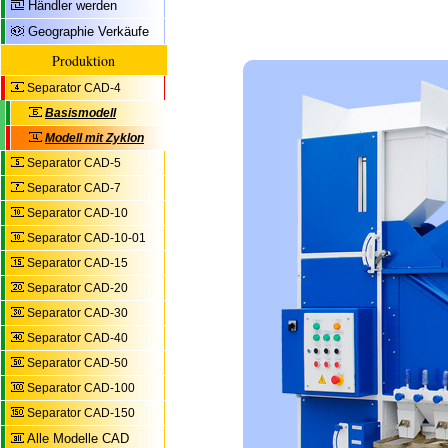
Händler werden
Geographie Verkäufe
Produktion
Separator CAD-4
Basismodell
Modell mit Zyklon
Separator CAD-5
Separator CAD-7
Separator CAD-10
Separator CAD-10-01
Separator CAD-15
Separator CAD-20
Separator CAD-30
Separator CAD-40
Separator CAD-50
Separator CAD-100
Separator CAD-150
Alle Modelle CAD