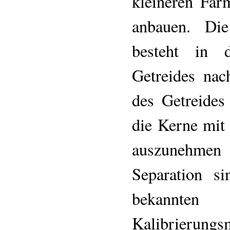
kleineren Far
anbauen. Die
besteht in d
Getreides nac
des Getreides
die Kerne mit
auszunehmen
Separation s
bekannt
Kalibrierung