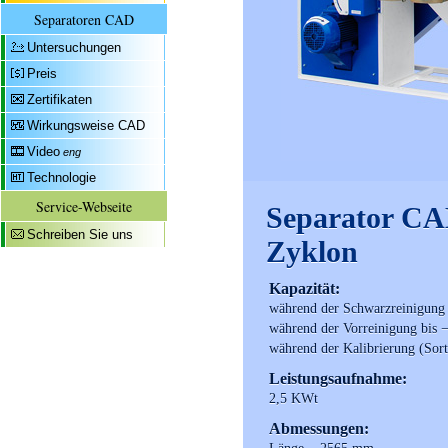
Separatoren CAD
Untersuchungen
Preis
Zertifikaten
Wirkungsweise CAD
Video
eng
Technologie
Service-Webseite
Separator CA
Schreiben Sie uns
Zyklon
Kapazität:
während der Schwarzreinigung
während der Vorreinigung bis 
während der Kalibrierung (Sort
Leistungsaufnahme:
2,5 KWt
Abmessungen: