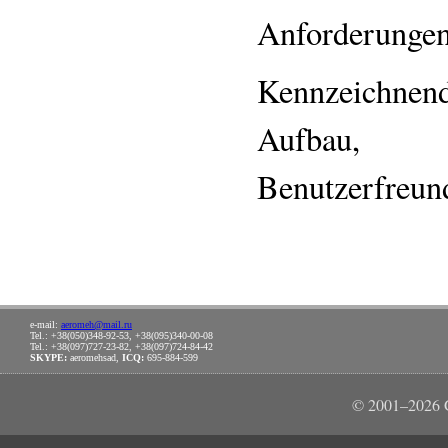
Anforderungen
Kennzeichnen
Aufbau, g
Benutzerfreund
e-mail:
aeromeh@mail.ru
Tel.: +38(050)348-92-53, +38(095)340-00-08
Tel.: +38(097)727-23-82, +38(097)724-84-42
SKYPE:
aeromehsad,
ICQ:
695-884-599
© 2001–2026