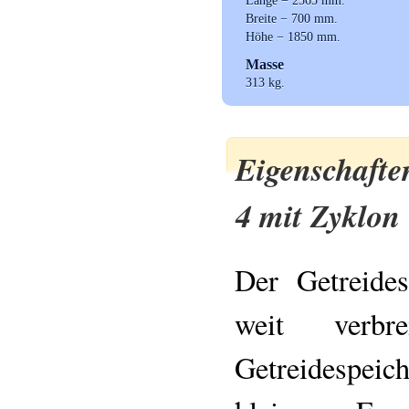
Länge − 2565 mm.
Breite − 700 mm.
Höhe − 1850 mm.
Masse
313 kg.
Eigenschafte
4 mit Zyklon
Der Getreide
weit verbr
Getreidespe