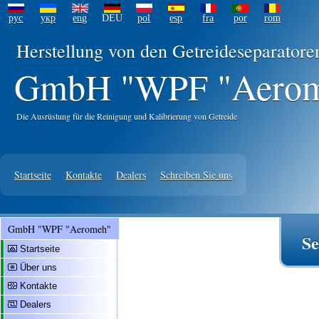
рус
укр
eng
DEU
pol
esp
fra
por
rom
Herstellung von den Getreideseparator
GmbH "WPF "Aero
Die Ausrüstung für die Reinigung und Kalibrierung von Getreide
Startseite
Kontakte
Dealers
Schreiben Sie uns
GmbH "WPF "Aeromeh"
Se
Startseite
Über uns
Kontakte
Dealers