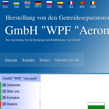
рус
укр
eng
DEU
pol
esp
fra
por
rom
Herstellung von den Getreideseparator
GmbH "WPF "Aero
Die Ausrüstung für die Reinigung und Kalibrierung von Getreide
Startseite
Kontakte
Dealers
Schreiben Sie uns
GmbH "WPF "Aeromeh"
Startseite
Über uns
Kontakte
Dealers