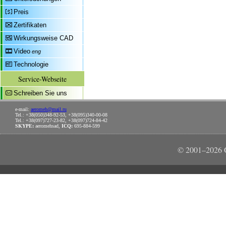
Preis
Zertifikaten
Wirkungsweise CAD
Video
eng
Technologie
Service-Webseite
Schreiben Sie uns
e-mail:
aeromeh@mail.ru
Tel.: +38(050)348-92-53, +38(095)340-00-08
Tel.: +38(097)727-23-82, +38(097)724-84-42
SKYPE:
aeromehsad,
ICQ:
695-884-599
© 2001–2026